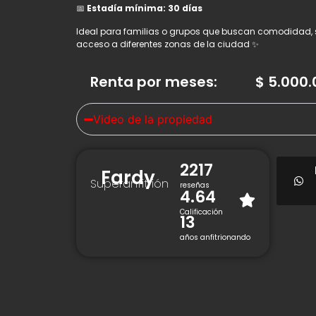
📅
Estadía mínima: 30 días
Ideal para familias o grupos que buscan comodidad, s
acceso a diferentes zonas de la ciudad ✨
Renta por meses
:
$
5.000.
Video de la propiedad
2217
Fardy
Superanfitrión
reseñas
4.64
Calificación
13
años anfitrionando