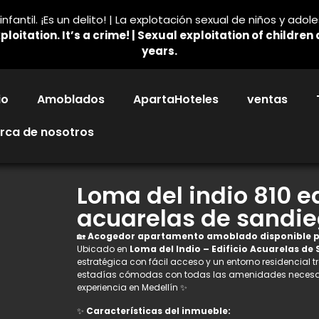
nfantil. ¡Es un delito! | La explotación sexual de niños y ado
ploitation. It’s a crime! | Sexual exploitation of childre
years.
io
Amoblados
ApartaHoteles
ventas
rca de nosotros
Loma del indio 810 e
acuarelas de sandi
🏡
Acogedor apartamento amoblado disponible p
Ubicado en
Loma del Indio – Edificio Acuarelas de
estratégica con fácil acceso y un entorno residencial t
estadías cómodas con todas las amenidades necesar
experiencia en Medellín ✨
✨
Características del inmueble: