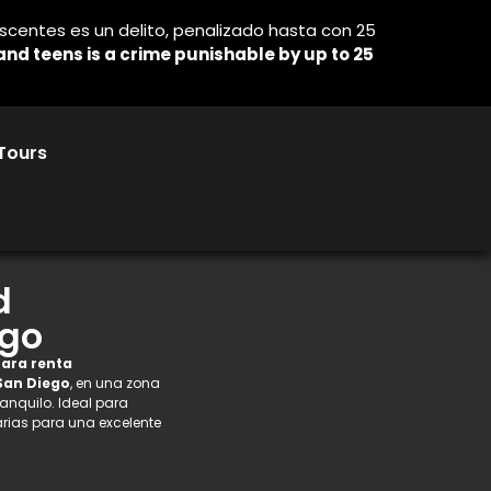
lescentes es un delito, penalizado hasta con 25
n and teens is a crime punishable by up to 25
Tours
d
ego
ara renta
 San Diego
, en una zona
ranquilo. Ideal para
ias para una excelente