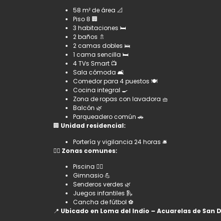
58 m² de área 📐
Piso 8 🏢
3 habitaciones 🛏️
2 baños 🚿
2 camas dobles 🛌
1 cama sencilla 🛏️
4 TVs Smart 📺
Sala cómoda 🛋️
Comedor para 4 puestos 🍽️
Cocina integral 🍳
Zona de ropas con lavadora 🧺
Balcón 🌿
Parqueadero común 🚗
🏢
Unidad residencial:
Portería y vigilancia 24 horas 🛎️
🏊‍♂️
Zonas comunes:
Piscina 🏊‍♂️
Gimnasio 💪
Senderos verdes 🌿
Juegos infantiles 🛝
Cancha de fútbol ⚽
📍
Ubicado en Loma del Indio – Acuarelas de San 