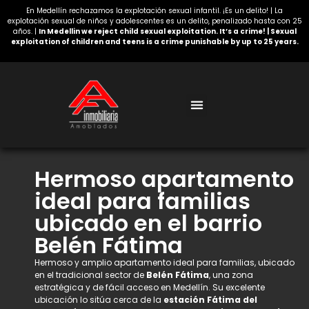
En Medellín rechazamos la explotación sexual infantil. ¡Es un delito! | La
explotación sexual de niños y adolescentes es un delito, penalizado hasta con 25
años. |
In Medellin we reject child sexual exploitation. It’s a crime! | Sexual
exploitation of children and teens is a crime punishable by up to 25 years.
Acerca de nosotros
Hermoso apartamento
ideal para familias
ubicado en el barrio
Belén Fátima
Hermoso y amplio apartamento ideal para familias, ubicado
en el tradicional sector de
Belén Fátima
, una zona
estratégica y de fácil acceso en Medellín. Su excelente
ubicación lo sitúa cerca de la
estación Fátima del