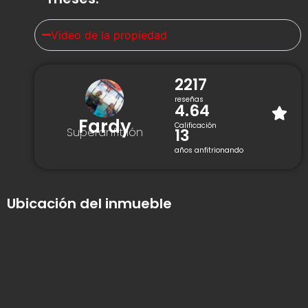
Video de la propiedad
2217
reseñas
4.64
Fardy
Calificación
13
Superanfitrión
años anfitrionando
Ubicación del inmueble