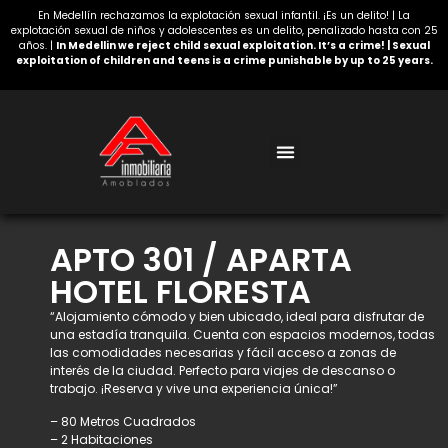
En Medellín rechazamos la explotación sexual infantil. ¡Es un delito! | La
explotación sexual de niños y adolescentes es un delito, penalizado hasta con 25
años. |
In Medellin we reject child sexual exploitation. It’s a crime! | Sexual
exploitation of children and teens is a crime punishable by up to 25 years.
Acerca de nosotros
APTO 301 / APARTA
HOTEL FLORESTA
“Alojamiento cómodo y bien ubicado, ideal para disfrutar de
una estadía tranquila. Cuenta con espacios modernos, todas
las comodidades necesarias y fácil acceso a zonas de
interés de la ciudad. Perfecto para viajes de descanso o
trabajo. ¡Reserva y vive una experiencia única!”
– 80 Metros Cuadrados
– 2 Habitaciones