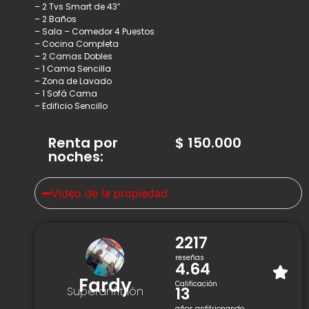
– 2 Tvs Smart de 43″
– 2 Baños
– Sala – Comedor 4 Puestos
– Cocina Completa
– 2 Camas Dobles
– 1 Cama Sencilla
– Zona de Lavado
– 1 Sofá Cama
– Edificio Sencillo
Renta por
$
150.000
noches
:
Video de la propiedad
2217
reseñas
4.64
Fardy
Calificación
13
Superanfitrión
años anfitrionando