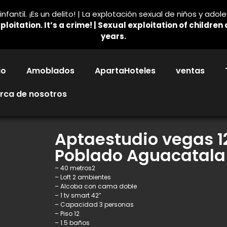
nfantil. ¡Es un delito! | La explotación sexual de niños y ado
ploitation. It’s a crime! | Sexual exploitation of childre
years.
io
Amoblados
ApartaHoteles
ventas
rca de nosotros
Aptaestudio vegas 1
Poblado Aguacatala
– 40 metros2
– Loft 2 ambientes
– Alcoba con cama doble
– 1 tv smart 42″
– Capacidad 3 personas
– Piso 12
– 1.5 baños