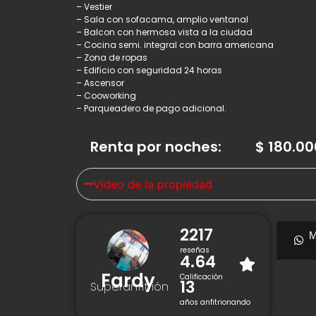
– Vestier
– Sala con sofacama, amplio ventanal
– Balcon con hermosa vista a la ciudad
– Cocina semi. integral con barra americana
– Zona de ropas
– Edificio con seguridad 24 horas
– Ascensor
– Cooworking
– Parqueadero de pago adicional.
Renta por noches
:
$
180.00
Video de la propiedad
2217
M
reseñas
4.64
Fardy
Calificación
13
Superanfitrión
años anfitrionando