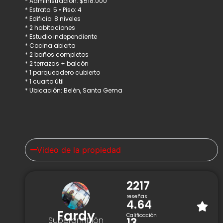
* Administración: $518.000
* Estrato: 5 • Piso: 4
* Edificio: 8 niveles
* 2 habitaciones
* Estudio independiente
* Cocina abierta
* 2 baños completos
* 2 terrazas + balcón
* 1 parqueadero cubierto
* 1 cuarto útil
* Ubicación: Belén, Santa Gema
Video de la propiedad
2217
reseñas
4.64
Fardy
Calificación
13
Superanfitrión