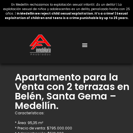
En Medellín rechazamos la explotación sexual infantil. ¡Es un delito! | La
explotación sexual de niños y adolescentes es un delito, penalizado hasta con 25
años. |
In Medellin we reject child sexual exploitation. It’s a crime! | Sexual
exploitation of children and teens is a crime punishable by up to 25 years.
Acerca de nosotros
Apartamento para la
Venta con 2 terrazas en
Belén, Santa Gema –
Medellín.
Características:
* Área: 95,35 m²
* Precio de venta: $795.000.000