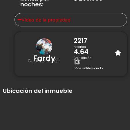
noches
:
Video de la propiedad
2217
reseñas
4.64
Fardy
Calificación
13
Superanfitrión
años anfitrionando
Ubicación del inmueble