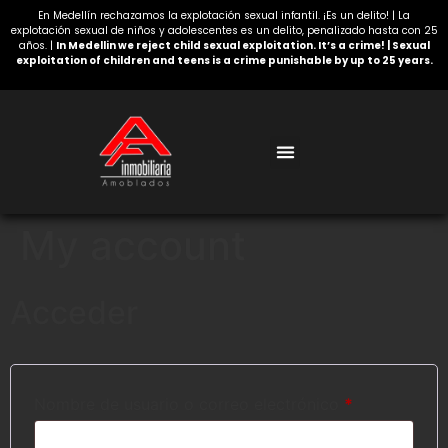
En Medellín rechazamos la explotación sexual infantil. ¡Es un delito! | La
explotación sexual de niños y adolescentes es un delito, penalizado hasta con 25
años. |
In Medellin we reject child sexual exploitation. It’s a crime! | Sexual
exploitation of children and teens is a crime punishable by up to 25 years.
Acerca de nosotros
My account
Acceder
Nombre de usuario o correo electrónico
*