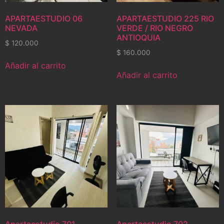
APARTAESTUDIO 06
APARTAESTUDIO 225 RIO
NEVADA
VERDE / RIO NEGRO
ANTIOQUIA
$
120.000
$
160.000
Añadir al carrito
Añadir al carrito