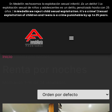
En Medellín rechazamos la explotación sexual infantil. ¡Es un delito! | La
explotación sexual de niños y adolescentes es un delito, penalizado hasta con 25
años. |
In Medellin we reject child sexual exploitation. It’s a crime! | Sexual
exploitation of children and teens is a crime punishable by up to 25 years.
Acerca de nosotros
Inicio
/ Renta por noches
Renta por noches
Mostrando 1–16 de 34 resultados