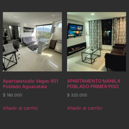
Apartaestudio Vegas 901
APARTAMENTO MANILA
Poblado Aguacatala
POBLADO PRIMER PISO
$
180.000
$
320.000
Añadir al carrito
Añadir al carrito