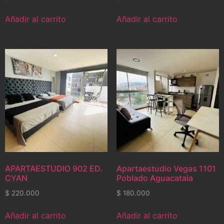
Añadir al carrito
Añadir al carrito
APARTAESTUDIO 902 ED.
Apartaestudio Vegas 1101
CYAN
Poblado Aguacatala
$
220.000
$
180.000
Añadir al carrito
Añadir al carrito