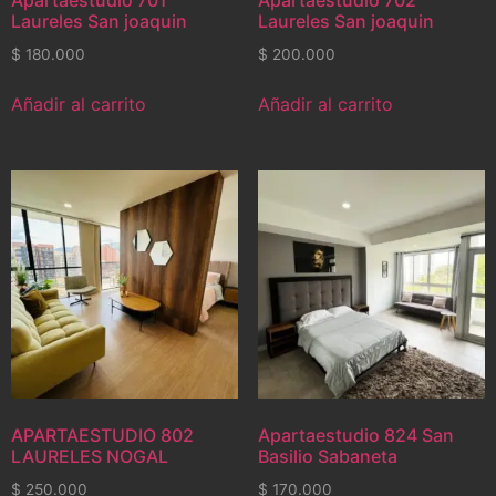
Apartaestudio 701
Apartaestudio 702
Laureles San joaquin
Laureles San joaquin
$
180.000
$
200.000
Añadir al carrito
Añadir al carrito
APARTAESTUDIO 802
Apartaestudio 824 San
LAURELES NOGAL
Basilio Sabaneta
$
250.000
$
170.000